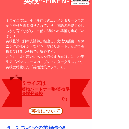
​英検®-EIKEN-
ミライズでは、小学生向けのエレメンタリークラス
から英検対策を取り入れており、英語の基礎力をし
っかり育てながら、自然に試験への準備も進めてい
きます。
英検指導は日本人講師が担当し、文法や語彙、リス
ニングのポイントなどを丁寧にサポート。初めて英
検を受けるお子様でも安心です。
さらに、より高いレベルを目指す方向けには、小学
生アドバンスコースの「プレマスタークラス」や、
英検に特化した「英検対策クラス」も。
ミライズは
​英検パートナー塾/英検準
会場登録校
です
英検について
​１
ミライズで英検学習