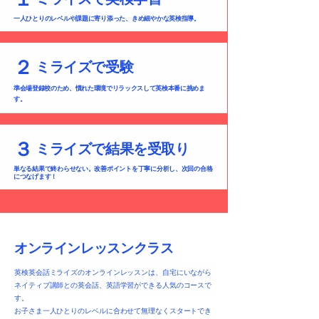
一人ひとりのレベルや課題に寄り添った、きめ細やかな英検指導。
２
ミライズで受験
準会場登録校のため、慣れた環境でリラックスして英検本番に挑めま
す。
３
​ミライズで結果を受取り
​単なる結果で終わらせない。改善ポイントを丁寧に分析し、次回の合格
につなげます！
オンラインレッスンクラス
英検英会話ミライズのオンラインレッスンは、自宅にいながら
ネイティブ講師との英会話、英語学習ができる人気のコースで
す。
お子さま一人ひとりのレベルに合わせて無理なくスタートでき