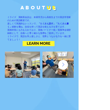
about
us
ミライズ 英検英会話は、未就学児から高校生までの英語学習者
のための英語教室です。
楽しくて実践的なレッスンで、
「たくさん話す」「たくさん書
く」
経験を重ね、自信を持って英語を使える力を育てます。
英検対策にも力を入れており、英検パートナー校／英検準会場登
録校として、合格へと導く確かな指導をご提供しています。
ミライズで、英語を学ぶ楽しさと、世界とつながる力を一緒に育
てましょう！
LEARN MORE