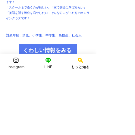
ます！
「スクールまで通うのが難しい」「家で安全に学ばせたい」
「英語を話す機会を増やしたい」そんな方にぴったりのオンラ
インクラスです！
対象年齢：幼児、小学生、中学生、高校生、社会人
くわしい情報をみる
Instagram
LINE
もっと知る
無料体験実施中！
TEL：070-8506-5311
ミライズ公式LINEから
\ かんたんお問い合わせ /