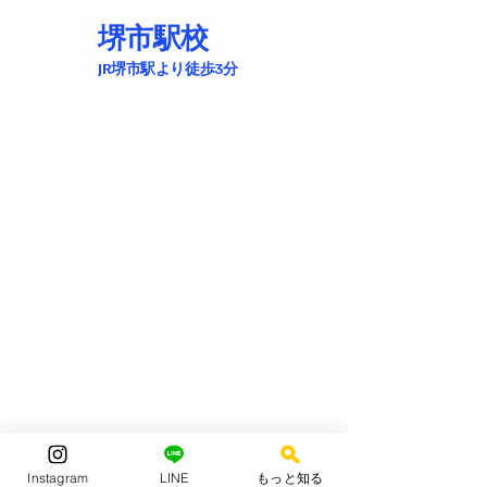
堺市駅校
​JR堺市駅より徒歩3分
​JR堺市駅より徒歩1分
〒591-8043 大阪府堺市北区北長尾
Instagram
LINE
もっと知る