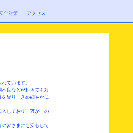
安全対策
アクセス
入れています。
調不良などが起きても対
目を配り、きめ細やかに
加入しており、万が一の
。
者の皆さまにも安心して