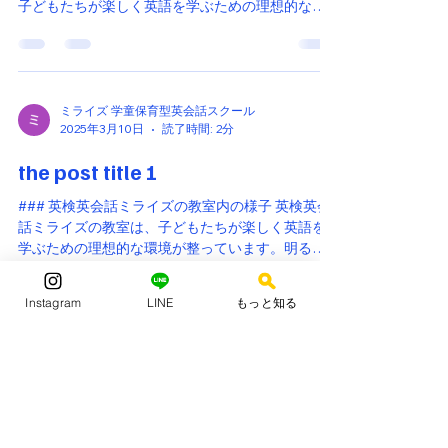
子どもたちが楽しく英語を学ぶための理想的な環
境が整っています。教室内では、外国人講師と日
本人講師が協力し合い、子どもたちに英会話を教
えています。このようなダブルサポート体制は、
子...
ミライズ 学童保育型英会話スクール
2025年3月10日
読了時間: 2分
the post title 1
### 英検英会話ミライズの教室内の様子 英検英会
話ミライズの教室は、子どもたちが楽しく英語を
学ぶための理想的な環境が整っています。明るく
広々とした教室には、外国人講師と日本人講師が
一緒に子どもたちに英会話を教えるシーンが見ら
Instagram
LINE
もっと知る
れます。このようなダブルサポート体制は、子ど
も...
お問い合わせ